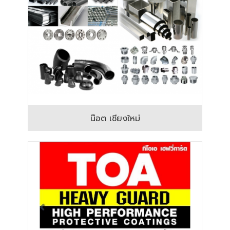
น๊อต เชียงใหม่