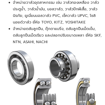
จำหน่ายวาล์วอุตสาหกรรม เช่น วาล์วทองเหลือง วาล์ว
ประตูน้ำ, วาล์วน้ำมัน, บอลวาล์ว, วาล์วปีกผีเสื้อ, วาล์ว
นิรภัย, ยูเนี่ยนบอลวาล์ว PVC, เช็ควาล์ว UPVC, โซลิ
นอยด์วาล์ว ยี่ห้อ TOYO, KITZ, YOSHITAKE
จำหน่ายตลับลูกปืน, ตุ๊กตาแบริ่ง, ตลับลูกปืนเม็ดเข็ม,
ตลับลูกปืนเม็ดเรียว และปลอกปรับขนาดเพลา ยี่ห้อ SKF,
NTN, ASAHI, NACHI