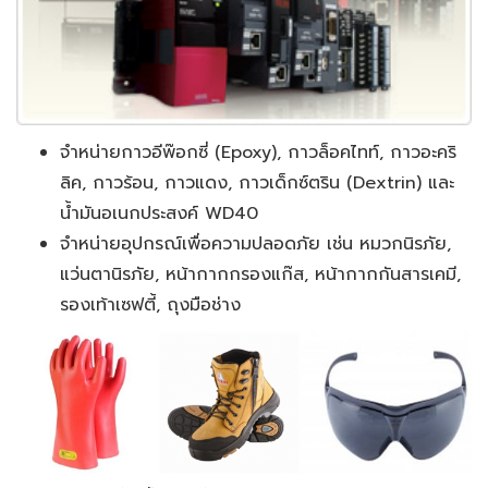
จำหน่ายกาวอีพ๊อกซี่ (Epoxy), กาวล็อคไทท์, กาวอะคริ
ลิค, กาวร้อน, กาวแดง, กาวเด็กซ์ตริน (Dextrin) และ
น้ำมันอเนกประสงค์ WD40
จำหน่ายอุปกรณ์เพื่อความปลอดภัย เช่น หมวกนิรภัย,
แว่นตานิรภัย, หน้ากากกรองแก๊ส, หน้ากากกันสารเคมี,
รองเท้าเซฟตี้, ถุงมือช่าง