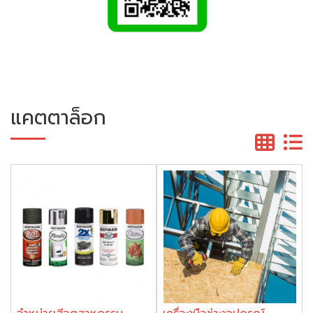
แคตตาล็อก